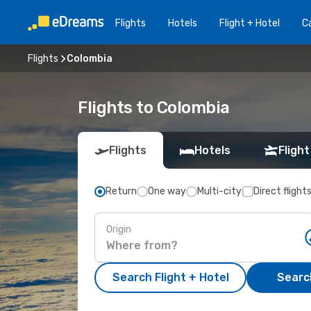
Flights
Hotels
Flight + Hotel
Ca
Flights
Colombia
Flights to Colombia
Flights
Hotels
Flight
Return
One way
Multi-city
Direct flight
Origin
Search Flight + Hotel
Search