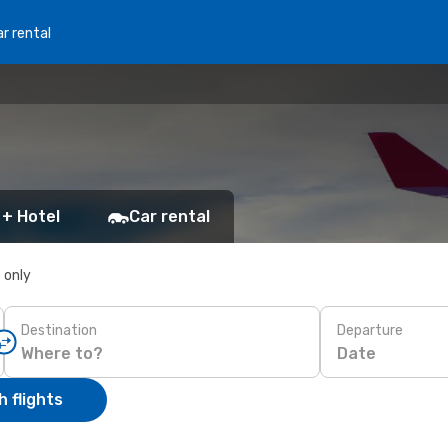
r rental
 + Hotel
Car rental
s only
Destination
Departure
Date
 flights