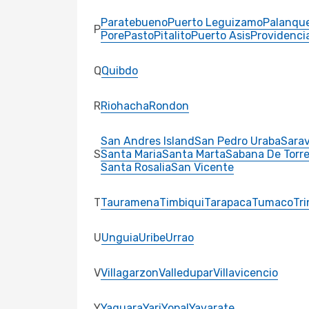
Paratebueno
Puerto Leguizamo
Palanqu
P
Pore
Pasto
Pitalito
Puerto Asis
Providenci
Q
Quibdo
R
Riohacha
Rondon
San Andres Island
San Pedro Uraba
Sara
S
Santa Maria
Santa Marta
Sabana De Torr
Santa Rosalia
San Vicente
T
Tauramena
Timbiqui
Tarapaca
Tumaco
Tr
U
Unguia
Uribe
Urrao
V
Villagarzon
Valledupar
Villavicencio
Y
Yaguara
Yari
Yopal
Yavarate