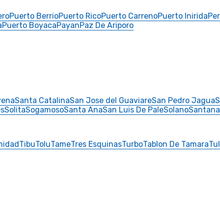
ero
Puerto Berrio
Puerto Rico
Puerto Carreno
Puerto Inirida
Per
a
Puerto Boyaca
Payan
Paz De Ariporo
vena
Santa Catalina
San Jose del Guaviare
San Pedro Jagua
S
es
Solita
Sogamoso
Santa Ana
San Luis De Pale
Solano
Santana
inidad
Tibu
Tolu
Tame
Tres Esquinas
Turbo
Tablon De Tamara
Tu