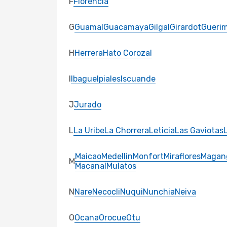
F
Florencia
G
Guamal
Guacamaya
Gilgal
Girardot
Gueri
H
Herrera
Hato Corozal
I
Ibague
Ipiales
Iscuande
J
Jurado
L
La Uribe
La Chorrera
Leticia
Las Gaviotas
Maicao
Medellin
Monfort
Miraflores
Magan
M
Macanal
Mulatos
N
Nare
Necocli
Nuqui
Nunchia
Neiva
O
Ocana
Orocue
Otu