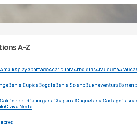
tions A-Z
Amalfi
Apiay
Apartado
Acaricuara
Arboletas
Arauquita
Arauca
nga
Bahia Cupica
Bogota
Bahia Solano
Buenaventura
Barran
Cali
Condoto
Capurgana
Chaparral
Caquetania
Cartago
Casuar
lo
Cravo Norte
Recreo