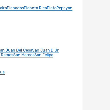
eira
Planadas
Planeta Rica
Plato
Popayan
an Juan Del Cesa
San Juan D Ur
 Ramos
San Marcos
San Felipe
lua