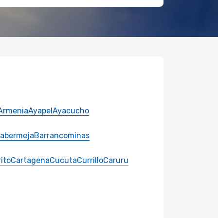
Armenia
Ayapel
Ayacucho
cabermeja
Barrancominas
ito
Cartagena
Cucuta
Currillo
Caruru