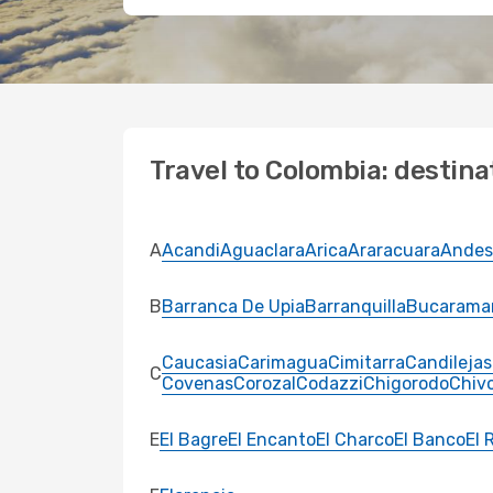
Travel to Colombia: destina
A
Acandi
Aguaclara
Arica
Araracuara
Andes
B
Barranca De Upia
Barranquilla
Bucarama
Caucasia
Carimagua
Cimitarra
Candilejas
C
Covenas
Corozal
Codazzi
Chigorodo
Chivo
E
El Bagre
El Encanto
El Charco
El Banco
El 