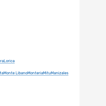
ra
Lorica
ta
Monte Libano
Monteria
Mitu
Manizales