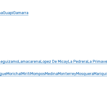
ma
Guapi
Gamarra
Leguizamo
Lamacarena
Lopez De Micay
La Pedrera
La Primave
gue
Morichal
Miriti
Mompos
Medina
Monterrey
Mosquera
Mariqui