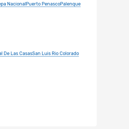
epa Nacional
Puerto Penasco
Palenque
al De Las Casas
San Luis Rio Colorado