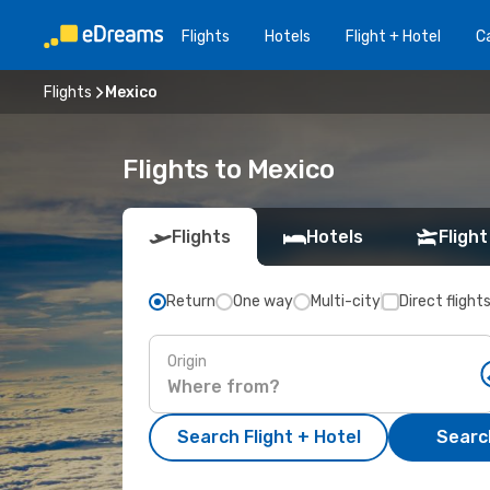
Flights
Hotels
Flight + Hotel
Ca
Flights
Mexico
Flights to Mexico
Flights
Hotels
Flight
Return
One way
Multi-city
Direct flight
Origin
Search Flight + Hotel
Search