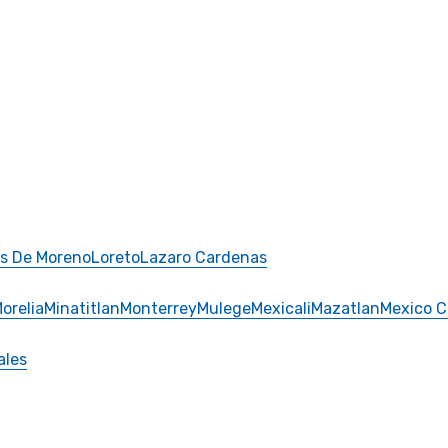
s De Moreno
Loreto
Lazaro Cardenas
orelia
Minatitlan
Monterrey
Mulege
Mexicali
Mazatlan
Mexico C
ales