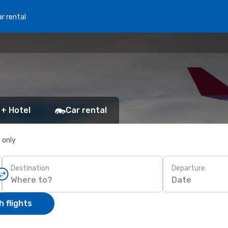
r rental
 + Hotel
Car rental
s only
Destination
Departure
Date
 flights