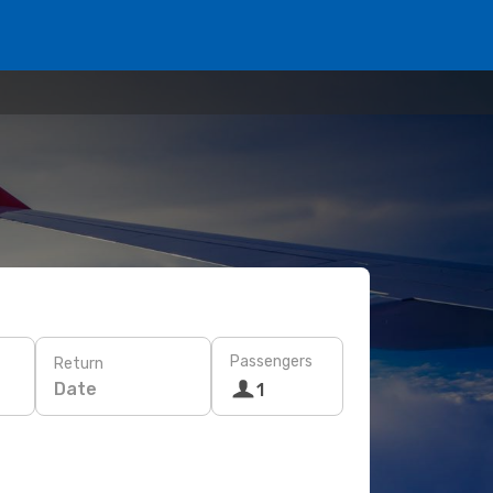
Passengers
Return
Date
1