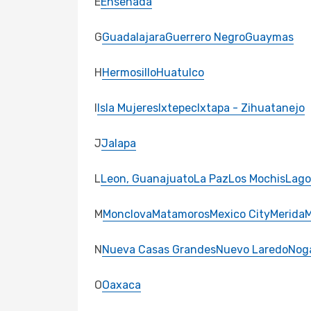
E
Ensenada
G
Guadalajara
Guerrero Negro
Guaymas
H
Hermosillo
Huatulco
I
Isla Mujeres
Ixtepec
Ixtapa - Zihuatanejo
J
Jalapa
L
Leon, Guanajuato
La Paz
Los Mochis
Lago
M
Monclova
Matamoros
Mexico City
Merida
M
N
Nueva Casas Grandes
Nuevo Laredo
Nog
O
Oaxaca