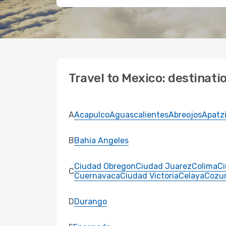
Travel to Mexico: destinati
A
Acapulco
Aguascalientes
Abreojos
Apatz
B
Bahia Angeles
Ciudad Obregon
Ciudad Juarez
Colima
C
C
Cuernavaca
Ciudad Victoria
Celaya
Cozu
D
Durango