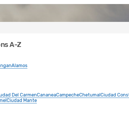
ons A-Z
ingan
Alamos
iudad Del Carmen
Cananea
Campeche
Chetumal
Ciudad Const
mel
Ciudad Mante