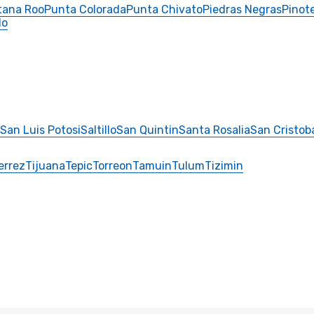
tana Roo
Punta Colorada
Punta Chivato
Piedras Negras
Pinot
do
San Luis Potosi
Saltillo
San Quintin
Santa Rosalia
San Cristob
errez
Tijuana
Tepic
Torreon
Tamuin
Tulum
Tizimin