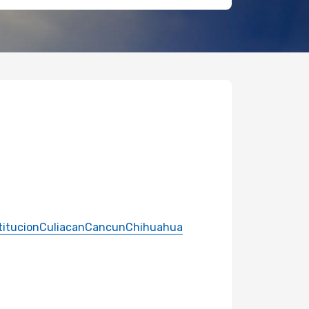
itucion
Culiacan
Cancun
Chihuahua