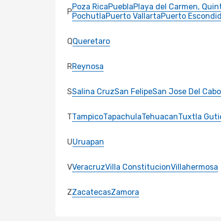
Poza Rica
Puebla
Playa del Carmen, Quin
P
Pochutla
Puerto Vallarta
Puerto Escondi
Q
Queretaro
R
Reynosa
S
Salina Cruz
San Felipe
San Jose Del Cabo
T
Tampico
Tapachula
Tehuacan
Tuxtla Guti
U
Uruapan
V
Veracruz
Villa Constitucion
Villahermosa
Z
Zacatecas
Zamora